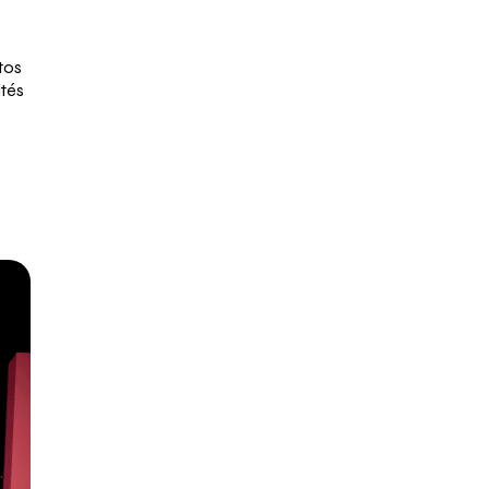
tos
ités