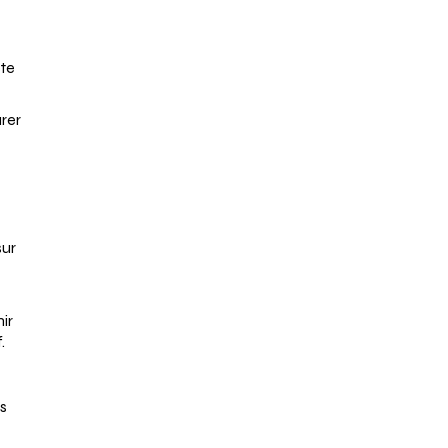
ste
urer
sur
ir
.
es