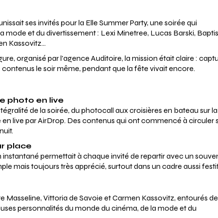
nissait ses invités pour la Elle Summer Party, une soirée qui
la mode et du divertissement : Lexi Minetree, Lucas Barski, Bapti
n Kassovitz...
, organisé par l'agence Auditoire, la mission était claire : capt
 contenus le soir même, pendant que la fête vivait encore.
e photo en live
gralité de la soirée, du photocall aux croisières en bateau sur la
 en live par AirDrop. Des contenus qui ont commencé à circuler 
nuit.
ur place
n instantané permettait à chaque invité de repartir avec un souven
ple mais toujours très apprécié, surtout dans un cadre aussi festif
te Masseline, Vittoria de Savoie et Carmen Kassovitz, entourés d
uses personnalités du monde du cinéma, de la mode et du